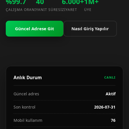
%99.7
40
6.000+
1M+
ÇALIŞMA ORANI
YANIT SÜRESI
ZIYARET
ÜYE
Güncel Adrese Git
Nasıl Giriş Yapılır
Anlık Durum
CANLI
Güncel adres
Aktif
Son kontrol
2026-07-31
Mobil kullanım
76