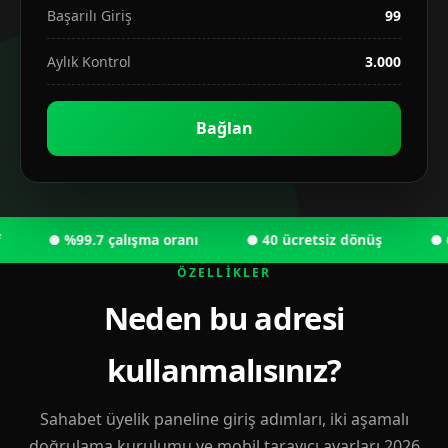
Başarılı Giriş
99
Aylık Kontrol
3.000
Bağlan
● %99.7 çalışma oranı
● 40 ücretsiz dönüş
● 6.00
ÖZELLIKLER
Neden bu adresi
kullanmalısınız?
Sahabet üyelik paneline giriş adımları, iki aşamalı
doğrulama kurulumu ve mobil tarayıcı ayarları 2026