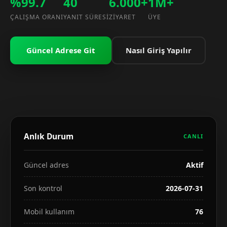
%99.7
40
6.000+
1M+
ÇALIŞMA ORANI
YANIT SÜRESI
ZIYARET
ÜYE
Güncel Adrese Git
Nasıl Giriş Yapılır
Anlık Durum
CANLI
Güncel adres
Aktif
Son kontrol
2026-07-31
Mobil kullanım
76