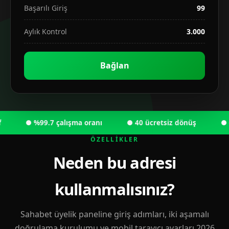
Başarılı Giriş
99
Aylık Kontrol
3.000
Bağlan
● %99.7 çalışma oranı
● 40 ücretsiz dönüş
● 6.00
ÖZELLIKLER
Neden bu adresi
kullanmalısınız?
Sahabet üyelik paneline giriş adımları, iki aşamalı
doğrulama kurulumu ve mobil tarayıcı ayarları 2026