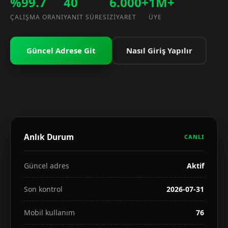
%99.7
40
6.000+
1M+
ÇALIŞMA ORANI
YANIT SÜRESI
ZIYARET
ÜYE
Güncel Adrese Git
Nasıl Giriş Yapılır
Anlık Durum
CANLI
Güncel adres
Aktif
Son kontrol
2026-07-31
Mobil kullanım
76