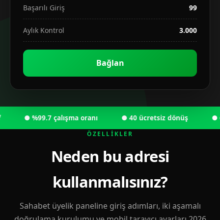
Başarılı Giriş
99
Aylık Kontrol
3.000
Bağlan
● %99.7 çalışma oranı
● 40 ücretsiz dönüş
● 6.00
ÖZELLIKLER
Neden bu adresi
kullanmalısınız?
Sahabet üyelik paneline giriş adımları, iki aşamalı
doğrulama kurulumu ve mobil tarayıcı ayarları 2026