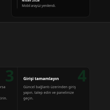
Nisan 2026
Mobil arayüz yenilendi.
3
4
Girişi tamamlayın
orsa
Güncel bağlantı üzerinden giriş
yapın. talep edin ve panelinize
irin.
geçin.