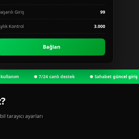
aşarılı Giriş
99
ylık Kontrol
3.000
Bağlan
nım
● 7/24 canlı destek
● Sahabet güncel giriş adresi
z?
l tarayıcı ayarları