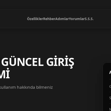
Özellikler
Rehber
Adımlar
Yorumlar
S.S.S.
 GÜNCEL GİRİŞ
Mİ
 kullanım hakkında bilmeniz
S