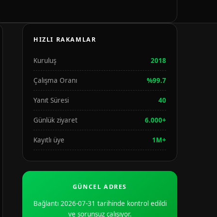
HIZLI RAKAMLAR
Kuruluş
2018
Çalışma Oranı
%99.7
Yanıt Süresi
40
Günlük ziyaret
6.000+
Kayıtlı üye
1M+
GÜNCEL ADRES
Bağlantı 2026-07-31 tarihinde kontrol edildi
ve sorunsuz çalışıyor.