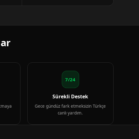
lar
7/24
Sürekli Destek
artmaya
Gece gündüz fark etmeksizin Türkçe
canlı yardım.