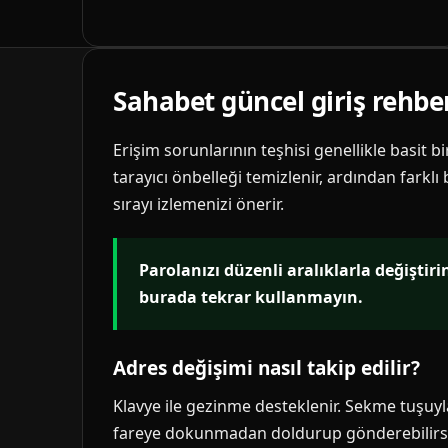
Sahabet güncel giriş rehbe
Erişim sorunlarının teşhisi genellikle basit b
tarayıcı önbelleği temizlenir, ardından farklı
sırayı izlemenizi önerir.
Parolanızı düzenli aralıklarla değiştir
burada tekrar kullanmayın.
Adres değişimi nasıl takip edilir?
Klavye ile gezinme desteklenir. Sekme tuşuyla 
fareye dokunmadan doldurup gönderebilirsi