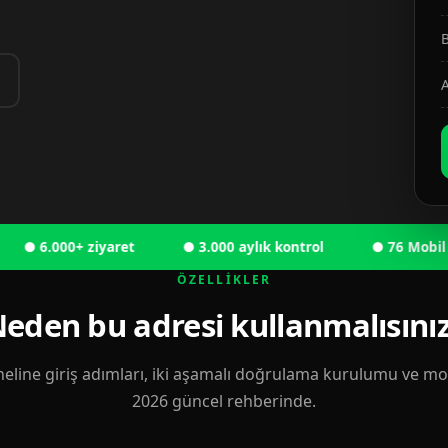
B
A
6.000+ ziyaret
● 3.000 aylık kontrol
● 76 Mobil kulla
ÖZELLIKLER
eden bu adresi kullanmalısını
eline giriş adımları, iki aşamalı doğrulama kurulumu ve mobi
2026 güncel rehberinde.