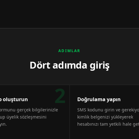
ADIMLAR
Dört adımda giriş
2
 oluşturun
Doğrulama yapın
formunu gerçek bilgilerinizle
SMS kodunu girin ve gerekiy
up üyelik sözleşmesini
kimlik belgenizi yükleyerek
yın.
hesabınızı tam yetkili hale get