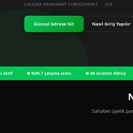
ÇALIŞMA ORANI
YANIT SÜRESI
ZIYARET
ÜYE
Güncel Adrese Git
Nasıl Giriş Yapılır
● %99.7 çalışma oranı
● 40 ücretsiz dönüş
● 
N
Sahabet üyelik pan