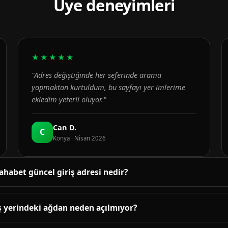
Üye deneyimleri
★★★★★
"Adres değiştiğinde her seferinde arama
yapmaktan kurtuldum, bu sayfayı yer imlerime
ekledim yeterli oluyor."
Can D.
C
Konya · Nisan 2026
ahabet güncel giriş adresi nedir?
üncel adres bu sayfanın üst bölümündeki bağlantıda yayınlanır. B
enetlenir; adres değiştiğinde sayfa yenilenir.
ş yerindeki ağdan neden açılmıyor?