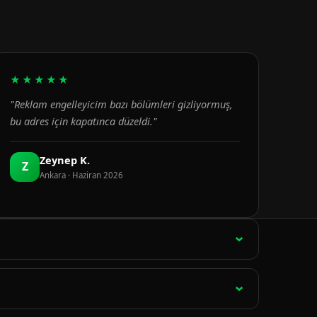
★★★★★
"Reklam engelleyicim bazı bölümleri gizliyormuş,
bu adres için kapatınca düzeldi."
Zeynep K.
Z
Ankara · Haziran 2026
ağlantı 15 dakikada bir otomatik olarak