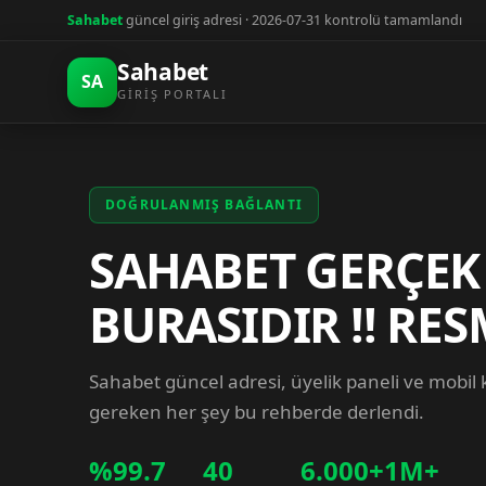
Sahabet
güncel giriş adresi · 2026-07-31 kontrolü tamamlandı
Sahabet
SA
GIRIŞ PORTALI
DOĞRULANMIŞ BAĞLANTI
SAHABET GERÇEK
BURASIDIR !! RES
Sahabet güncel adresi, üyelik paneli ve mobil
gereken her şey bu rehberde derlendi.
%99.7
40
6.000+
1M+