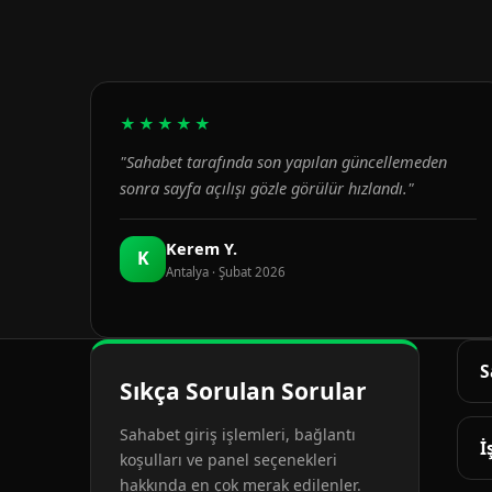
★★★★★
"Sahabet tarafında son yapılan güncellemeden
sonra sayfa açılışı gözle görülür hızlandı."
Kerem Y.
K
Antalya · Şubat 2026
S
Sıkça Sorulan Sorular
G
Sahabet giriş işlemleri, bağlantı
d
İ
koşulları ve panel seçenekleri
hakkında en çok merak edilenler.