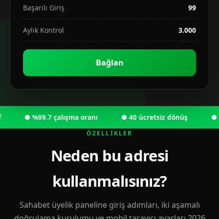
Başarılı Giriş
99
Aylık Kontrol
3.000
Bağlan
● %99.7 çalışma oranı
● 40 ücretsiz dönüş
● 6.00
ÖZELLIKLER
Neden bu adresi
kullanmalısınız?
Sahabet üyelik paneline giriş adımları, iki aşamalı
doğrulama kurulumu ve mobil tarayıcı ayarları 2026