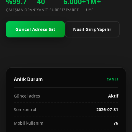
%99.7
40
6.000+
1M+
ÇALIŞMA ORANI
YANIT SÜRESI
ZIYARET
ÜYE
Güncel Adrese Git
Nasıl Giriş Yapılır
Anlık Durum
CANLI
Güncel adres
Aktif
Son kontrol
2026-07-31
Mobil kullanım
76