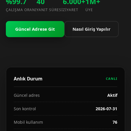
%99.7
40
6.000+
1M+
ÇALIŞMA ORANI
YANIT SÜRESI
ZIYARET
ÜYE
Güncel Adrese Git
Nasıl Giriş Yapılır
Anlık Durum
CANLI
Güncel adres
Aktif
Son kontrol
2026-07-31
Mobil kullanım
76