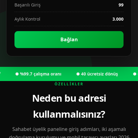
Başarılı Giriş
99
Aylık Kontrol
3.000
Bağlan
● %99.7 çalışma oranı
● 40 ücretsiz dönüş
● 6.00
ÖZELLIKLER
Neden bu adresi
kullanmalısınız?
Sahabet üyelik paneline giriş adımları, iki aşamalı
doğrulama kurulumu ve mobil tarayıcı ayarları 2026